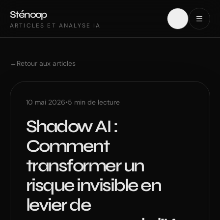
Sténoop
ARTICLES ET ANALYSE IA
←
Retour aux articles
10 mai 2026
•
5
min de lecture
Shadow AI :
Comment
transformer un
risque invisible en
levier de