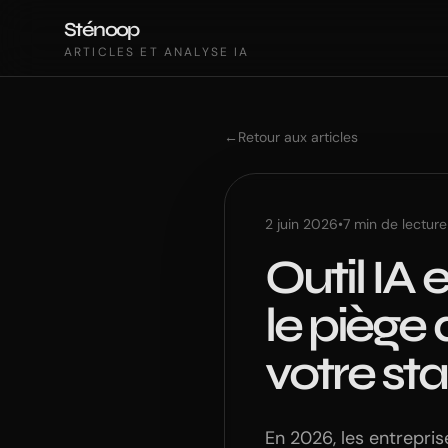
Sténoop
ARTICLES ET ANALYSE IA
←
Retour aux articles
2 juin 2026
•
7
min de lecture
Outil IA
le piège 
votre st
En 2026, les entrepris