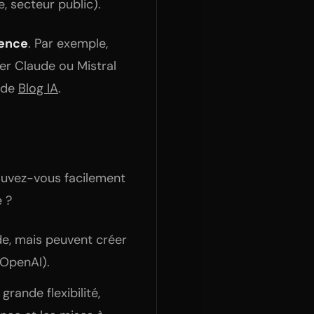
, secteur public).
nence
. Par exemple,
er Claude ou Mistral
nde
Blog IA
.
ouvez-vous facilement
e ?
ide, mais peuvent créer
 OpenAI).
grande flexibilité,