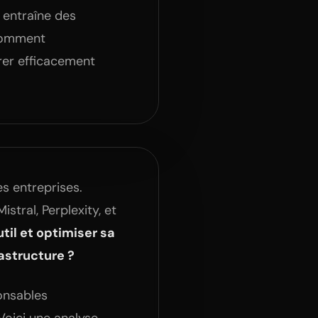
e entraîne des
 comment
grer efficacement
es entreprises.
stral, Perplexity, et
til et optimiser sa
rastructure ?
ponsables