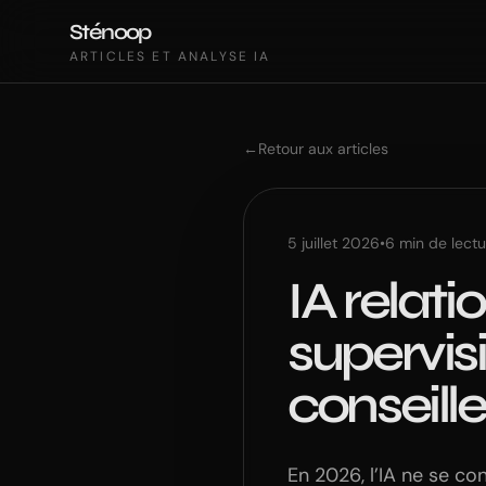
Sténoop
ARTICLES ET ANALYSE IA
←
Retour aux articles
5 juillet 2026
•
6
min de lectu
IA relati
supervisi
conseille
En 2026, l’IA ne se co