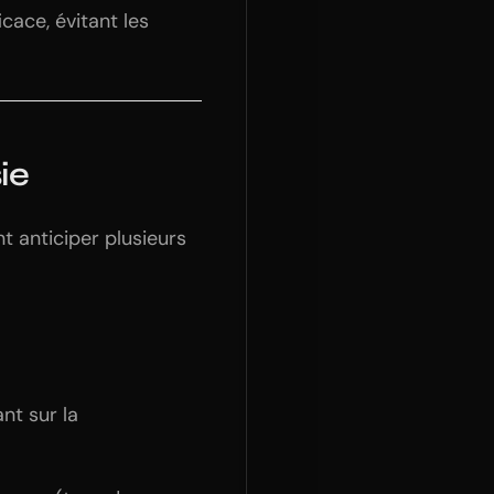
icace, évitant les
ie
nt anticiper plusieurs
ant sur la