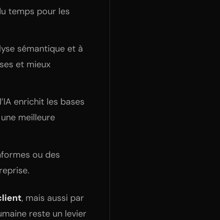
du temps pour les
alyse sémantique et à
ises et mieux
’IA enrichit les bases
une meilleure
nformes ou des
reprise.
client
, mais aussi par
humaine reste un levier