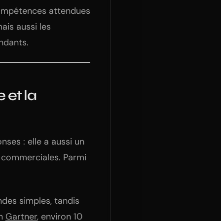
 compétences attendues
ais aussi les
endants.
 et la
nses : elle a aussi un
et commerciales. Parmi
ndes simples, tandis
on
Gartner
, environ 10