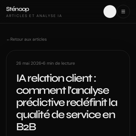
Sténoop
ARTICLES ET ANALYSE IA
←
Retour aux articles
26 mai 2026
•
6
min de lecture
IA relation client :
comment l’analyse
prédictive redéfinit la
qualité de service en
B2B